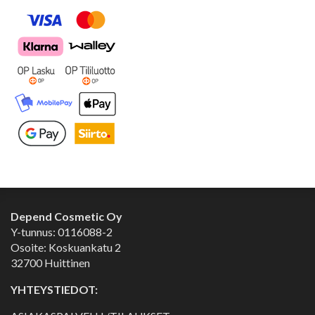
Depend Cosmetic Oy
Y-tunnus: 0116088-2
Osoite: Koskuankatu 2
32700 Huittinen
YHTEYSTIEDOT: