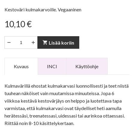
Kestoväri kulmakarvoille. Vegaaninen
10,10 €


shopping_cart
Lisää koriin
Kuvaus
INCI
Käyttöohje
Kulmavärillä ehostat kulmakarvasi luonnollisesti ja teet niistä
tuuhean näköiset vain muutamissa minuuteissa. Jopa 6
viikkoa kestävä kestovärjäys on helppo ja luotettava tapa
varmistaa, että kulmakarvasi ovat täydelliset heti aamulla
herätessäsi, treenatessasi, uidessasi tai aurinkoa ottaessasi.
Riittää noin 8-10 käsittelykertaan.