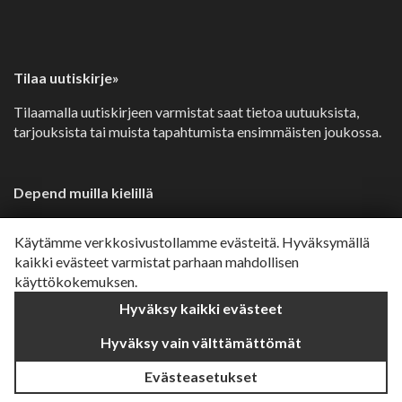
Tilaa uutiskirje»
Tilaamalla uutiskirjeen varmistat saat tietoa uutuuksista,
tarjouksista tai muista tapahtumista ensimmäisten joukossa.
Depend muilla kielillä
Svenska»
Käytämme verkkosivustollamme evästeitä. Hyväksymällä
Dansk»
kaikki evästeet varmistat parhaan mahdollisen
käyttökokemuksen.
Norsk»
Hyväksy kaikki evästeet
English»
Hyväksy vain välttämättömät
Evästeasetukset