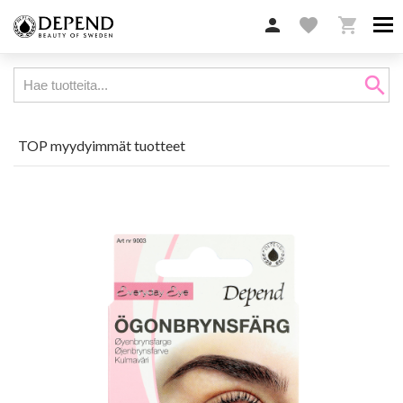

favorite

search
TOP myydyimmät tuotteet