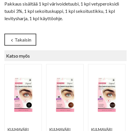
Pakkaus sisältää 1 kpl värivoidetuubi, 1 kpl vetyperoksidi
tuubi 3%, 1 kpl sekoituskuppi, 1 kpl sekoitustikku, 1 kpl
levitysharja, 1 kpl käyttöohje.
Takaisin
chevron_left
Katso myös
KULMAVÄRI
KULMAVÄRI
KULMAVÄRI