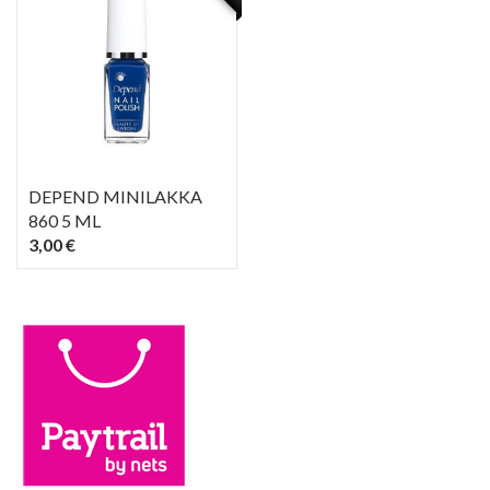
DEPEND MINILAKKA
860 5 ML
3,00 €
PIKAKATSELU
visibility