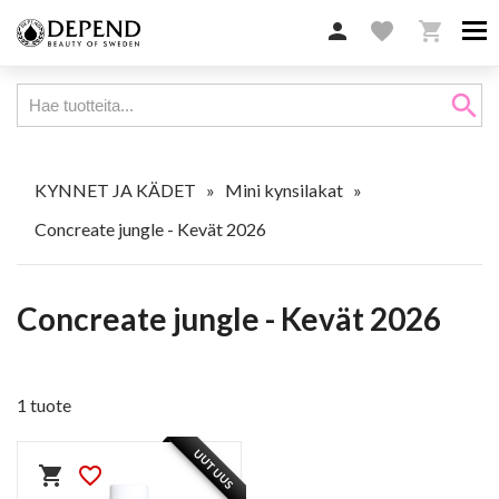

favorite

search
KYNNET JA KÄDET
»
Mini kynsilakat
»
Concreate jungle - Kevät 2026
Concreate jungle - Kevät 2026
1 tuote
UUTUUS
shopping_cart
favorite_border