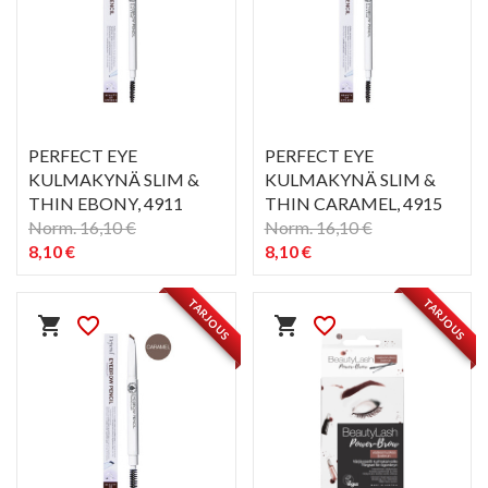
PERFECT EYE
PERFECT EYE
KULMAKYNÄ SLIM &
KULMAKYNÄ SLIM &
THIN EBONY
, 4911
THIN CARAMEL
, 4915
Norm. 16,10 €
Norm. 16,10 €
8,10 €
8,10 €
PIKAKATSELU
PIKAKATSELU
visibility
visibility
TARJOUS
TARJOUS
shopping_cart
favorite_border
shopping_cart
favorite_border