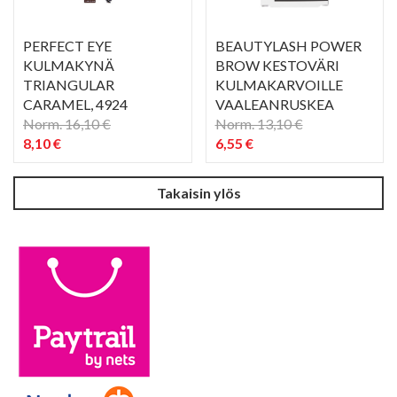
PERFECT EYE
BEAUTYLASH POWER
KULMAKYNÄ
BROW KESTOVÄRI
TRIANGULAR
KULMAKARVOILLE
CARAMEL
, 4924
VAALEANRUSKEA
Norm. 16,10 €
Norm. 13,10 €
8,10 €
6,55 €
PIKAKATSELU
PIKAKATSELU
visibility
visibility