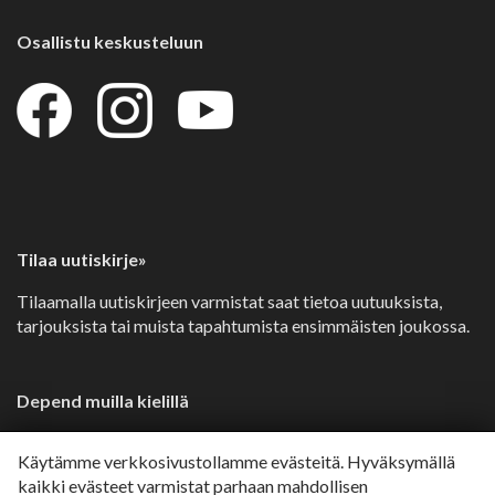
Osallistu keskusteluun
Tilaa uutiskirje»
Tilaamalla uutiskirjeen varmistat saat tietoa uutuuksista,
tarjouksista tai muista tapahtumista ensimmäisten joukossa.
Depend muilla kielillä
Svenska»
Käytämme verkkosivustollamme evästeitä. Hyväksymällä
Dansk»
kaikki evästeet varmistat parhaan mahdollisen