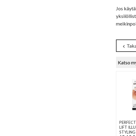
Jos käytä
yksilöllis
meikinpoi
Taka
chevron_left
Katso m
PERFECT
LIFT ILL
STYLING