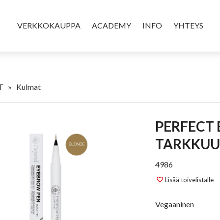
VERKKOKAUPPA
ACADEMY
INFO
YHTEYS
T
»
Kulmat
PERFECT EYE ULTRA THIN
TARKKUU
4986
Lisää toivelistalle
favorite_border
Vegaaninen