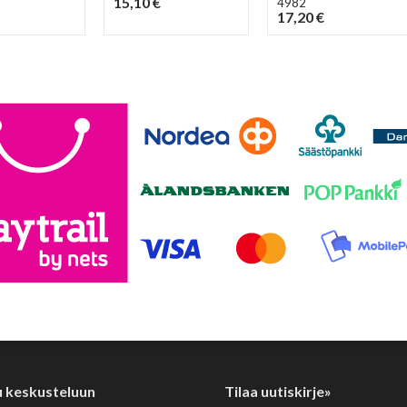
15,10 €
4982
17,20 €
u keskusteluun
Tilaa uutiskirje»