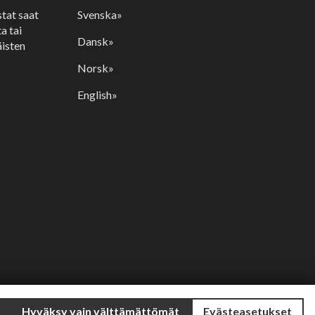
stat saat
Svenska»
a tai
Dansk»
isten
Norsk»
English»
Hyväksy vain välttämättömät
Evästeasetukset