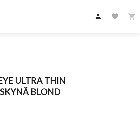

favorite

SKYNÄ BLOND