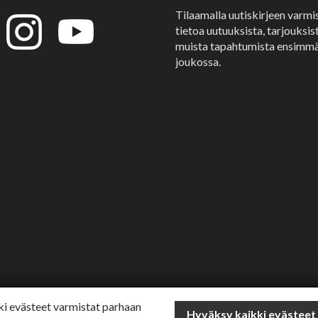
Tilaamalla uutiskirjeen varmi
tietoa uutuuksista, tarjouksist
muista tapahtumista ensimmä
joukossa.
i evästeet varmistat parhaan
Hyväksy kaikki evästeet