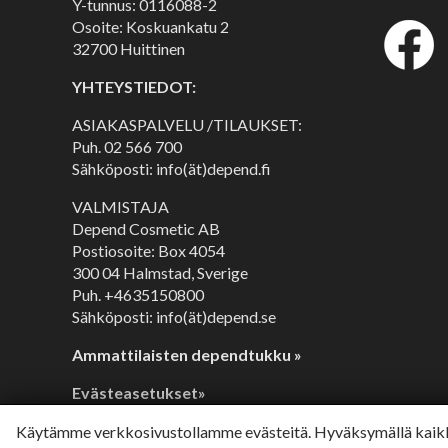
Y-tunnus: 0116088-2
Osoite: Koskuankatu 2
32700 Huittinen
YHTEYSTIEDOT:
ASIAKASPALVELU /TILAUKSET:
Puh.
02 566 700
Sähköposti: info(ät)depend.fi
VALMISTAJA
Depend Cosmetic AB
Postiosoite: Box 4054
300 04 Halmstad, Sverige
Puh. +4635150800
Sähköposti: info(ät)depend.se
Ammattilaisten dependtukku »
Evästeasetukset»
Käytämme verkkosivustollamme evästeitä. Hyväksymällä kaikk