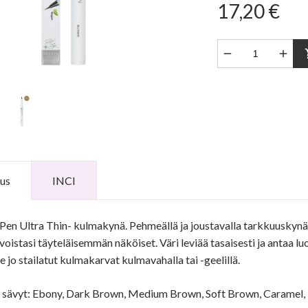
17,20 €


sho
us
INCI
en Ultra Thin- kulmakynä. Pehmeällä ja joustavalla tarkkuuskynällä
oistasi täyteläisemmän näköiset. Väri leviää tasaisesti ja antaa luo
e jo stailatut kulmakarvat kulmavahalla tai -geelillä.
a sävyt: Ebony, Dark Brown, Medium Brown, Soft Brown, Caramel, 