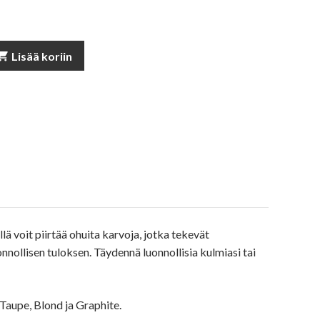
pping_cart
Lisää koriin
 voit piirtää ohuita karvoja, jotka tekevät
nnollisen tuloksen. Täydennä luonnollisia kulmiasi tai
Taupe, Blond ja Graphite.