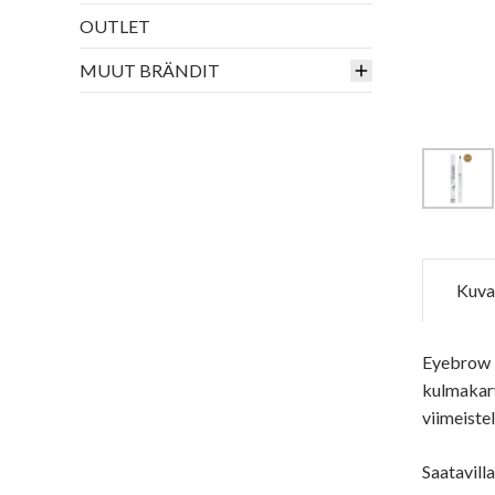
OUTLET
MUUT BRÄNDIT
Kuva
Eyebrow P
kulmakarv
viimeistel
Saatavill