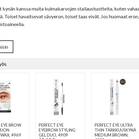
t kynän kanssa muita kulmakarvojen stailaustuotteita, kuten vahaa
tä. Toiset havaitsevat sävyeron, toiset taas eivät. Jos huomaat eron, 
stoaineella.
isin
yös
 EYE BROW
PERFECT EYE
PERFECT EYE ULTRA
USION
EYEBROW STYLING
THIN TARKKUUSKYNÄ
 WAX
, 4969
GEL DUO
, 4909
MEDIUM BROWN
,