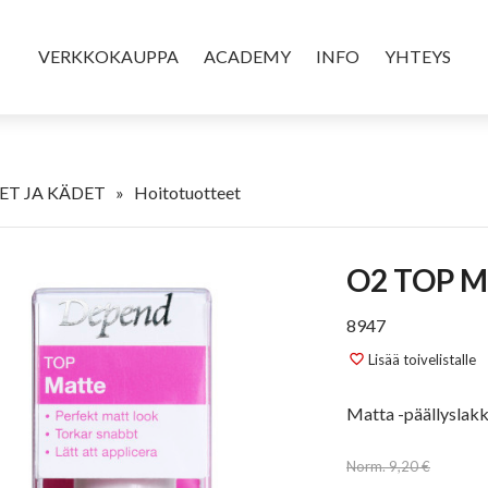
VERKKOKAUPPA
ACADEMY
INFO
YHTEYS
ET JA KÄDET
»
Hoitotuotteet
O2 TOP 
8947
Lisää toivelistalle
favorite_border
Matta -päällyslak
Norm. 9,20 €