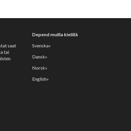
Depend muilla kielillä
stat saat
Svenska»
a tai
Dansk»
isten
Norsk»
English»