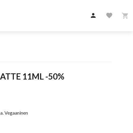

favorite

MATTE 11ML -50%
ka. Vegaaninen