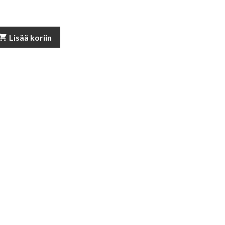
opping_cart
Lisää koriin