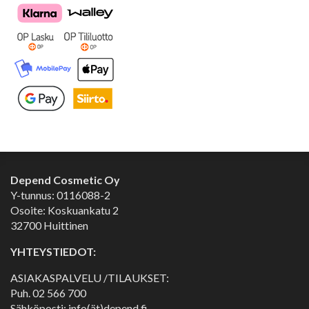
Depend Cosmetic Oy
Y-tunnus: 0116088-2
Osoite: Koskuankatu 2
32700 Huittinen
YHTEYSTIEDOT:
ASIAKASPALVELU /TILAUKSET:
Puh.
02 566 700
Sähköposti: info(ät)depend.fi