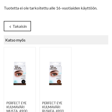
Tuotetta ei ole tarkoitettu alle 16-vuotiaiden käyttöön.
Takaisin
chevron_left
Katso myös
PERFECT EYE
PERFECT EYE
KULMAVÄRI
KULMAVÄRI
MUSTA
, 4900
RUSKEA
, 4903