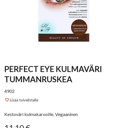
PERFECT EYE KULMAVÄRI
TUMMANRUSKEA
4902
Lisää toivelistalle
favorite_border
Kestoväri kulmakarvoille. Vegaaninen