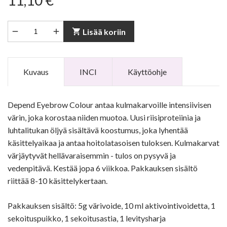
11,10 €


shopping_cart
Lisää koriin
Kuvaus
INCI
Käyttöohje
Depend Eyebrow Colour antaa kulmakarvoille intensiivisen
värin, joka korostaa niiden muotoa. Uusi riisiproteiinia ja
luhtalitukan öljyä sisältävä koostumus, joka lyhentää
käsittelyaikaa ja antaa hoitolatasoisen tuloksen. Kulmakarvat
värjäytyvät hellävaraisemmin - tulos on pysyvä ja
vedenpitävä. Kestää jopa 6 viikkoa. Pakkauksen sisältö
riittää 8-10 käsittelykertaan.
Pakkauksen sisältö: 5g värivoide, 10 ml aktivointivoidetta, 1
sekoituspuikko, 1 sekoitusastia, 1 levitysharja