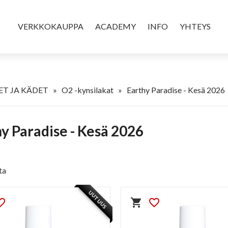
VERKKOKAUPPA
ACADEMY
INFO
YHTEYS
T JA KÄDET
»
O2 -kynsilakat
»
Earthy Paradise - Kesä 2026
y Paradise - Kesä 2026
ta
UUTUUS
e_border
shopping_cart
favorite_border