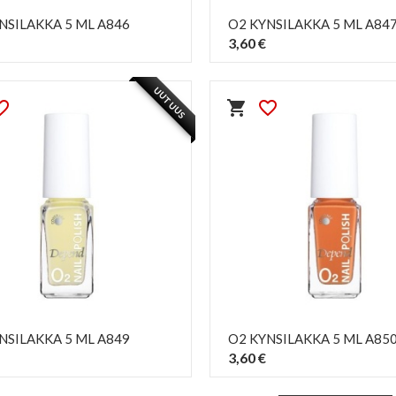
NSILAKKA 5 ML A846
O2 KYNSILAKKA 5 ML A84
3,60 €
PIKAKATSELU
PIKAKATSELU
visibility
visibility
UUTUUS
e_border
shopping_cart
favorite_border
NSILAKKA 5 ML A849
O2 KYNSILAKKA 5 ML A85
3,60 €
PIKAKATSELU
PIKAKATSELU
visibility
visibility