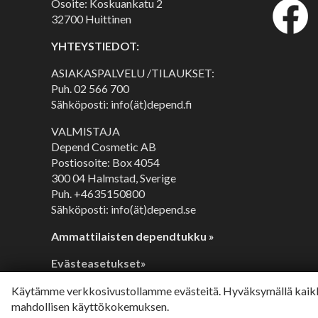
Osoite: Koskuankatu 2
32700 Huittinen
YHTEYSTIEDOT:
ASIAKASPALVELU /TILAUKSET:
Puh.
02 566 700
Sähköposti: info(ät)depend.fi
VALMISTAJA
Depend Cosmetic AB
Postiosoite: Box 4054
300 04 Halmstad, Sverige
Puh. +4635150800
Sähköposti: info(ät)depend.se
Ammattilaisten dependtukku »
Evästeasetukset»
Käytämme verkkosivustollamme evästeitä. Hyväksymällä kaikk
mahdollisen käyttökokemuksen.