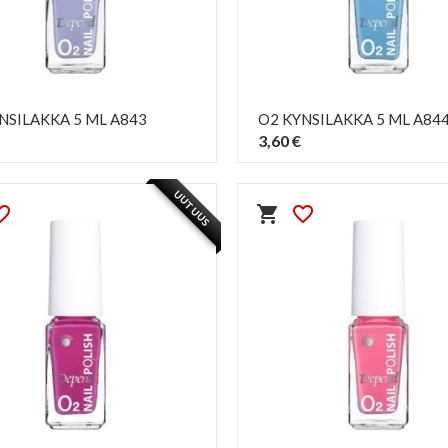
NSILAKKA 5 ML A843
O2 KYNSILAKKA 5 ML A84
3,60 €
PIKAKATSELU
PIKAKATSELU
visibility
visibility
UUTUUS
e_border
shopping_cart
favorite_border