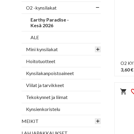
O2 -kynsilakat
Earthy Paradise -
Kesä 2026
ALE
Mini kynsilakat
Hoitotuotteet
O2 KY
3,60 €
Kynsilakanpoistoaineet
Viilat ja tarvikkeet
shopping_cart
favorit
Tekokynnet ja liimat
Kynsienkoristelu
MEIKIT
LAHJAPAKKAUKSET