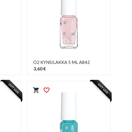
1
O2 KYNSILAKKA 5 ML A842
3,60 €
PIKAKATSELU
visibility
UUTUUS
UUTUUS
shopping_cart
favorite_border