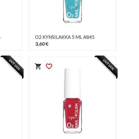
4
O2 KYNSILAKKA 5 ML A845
3,60 €
PIKAKATSELU
visibility
UUTUUS
UUTUUS
shopping_cart
favorite_border