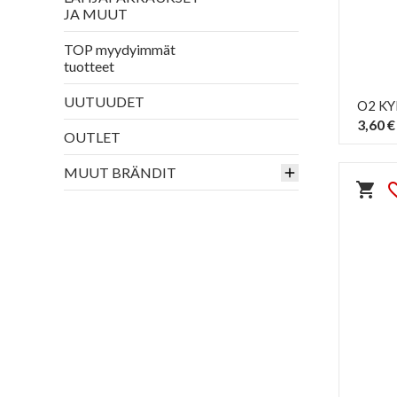
JA MUUT
TOP myydyimmät
tuotteet
UUTUUDET
O2 KY
3,60 €
OUTLET
MUUT BRÄNDIT
shopping_cart
favorit