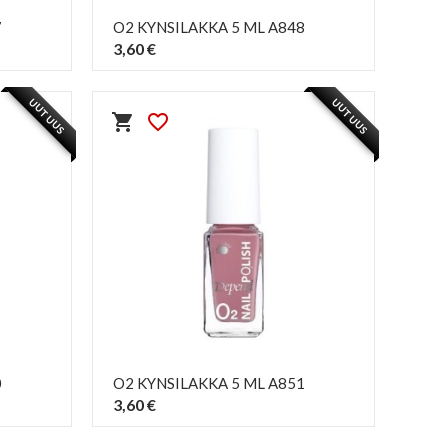
7
O2 KYNSILAKKA 5 ML A848
3,60 €
PIKAKATSELU
visibility
UUTUUS
UUTUUS
shopping_cart
favorite_border
0
O2 KYNSILAKKA 5 ML A851
3,60 €
PIKAKATSELU
visibility