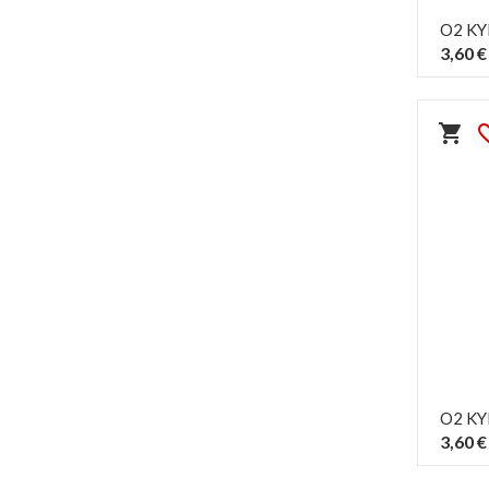
O2 KY
3,60 €
shopping_cart
favorit
O2 KY
3,60 €