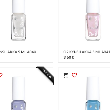
NSILAKKA 5 ML A840
O2 KYNSILAKKA 5 ML A84
3,60 €
PIKAKATSELU
PIKAKATSELU
visibility
visibility
UUTUUS
e_border
shopping_cart
favorite_border