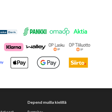
Depend muilla kielillä
stat saat
Svenska»