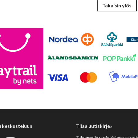
u keskusteluun
Tilaa uutiskirje»
Tilaamalla uutiskirjeen varmi