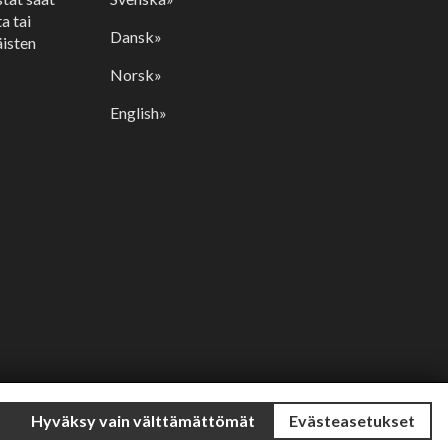
a tai
Dansk»
isten
Norsk»
English»
Hyväksy vain välttämättömät
Evästeasetukset