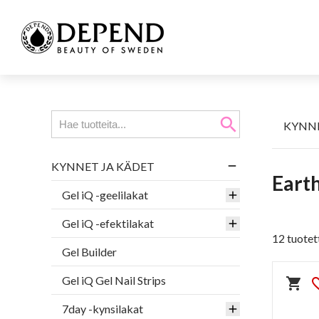
search
KYNNE
KYNNET JA KÄDET
Earth
Gel iQ -geelilakat
Gel iQ -efektilakat
12 tuotet
Gel Builder
Gel iQ Gel Nail Strips
shopping_cart
favorit
7day -kynsilakat