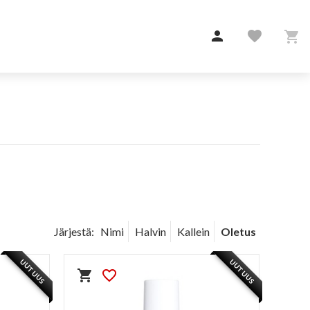

favorite

Järjestä:
Nimi
Halvin
Kallein
Oletus
UUTUUS
UUTUUS
shopping_cart
favorite_border