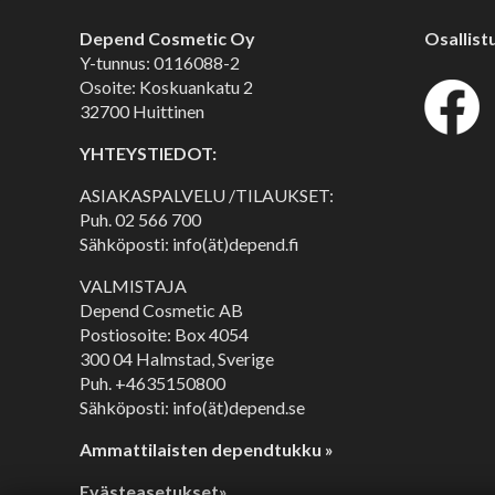
Depend Cosmetic Oy
Osallist
Y-tunnus: 0116088-2
Osoite: Koskuankatu 2
32700 Huittinen
YHTEYSTIEDOT:
ASIAKASPALVELU /TILAUKSET:
Puh.
02 566 700
Sähköposti: info(ät)depend.fi
VALMISTAJA
Depend Cosmetic AB
Postiosoite: Box 4054
300 04 Halmstad, Sverige
Puh. +4635150800
Sähköposti: info(ät)depend.se
Ammattilaisten dependtukku »
Evästeasetukset»