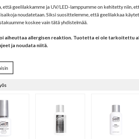
 että geelilakkamme ja UV/LED-lamppumme on kehitetty niin, ett
saikoja noudatetaan. Siksi suosittelemme, että geelilakkaa käy
stakuumme koskee vain tätä yhdistelmää.
 aiheuttaa allergisen reaktion. Tuotetta ei ole tarkoitettu a
jeet ja noudata niitä.
isin
yös