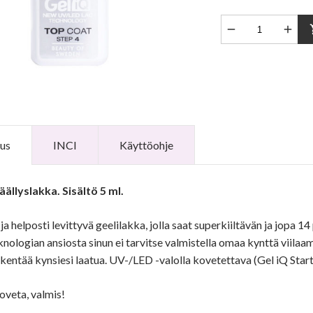


sho
us
INCI
Käyttöohje
äällyslakka. Sisältö 5 ml.
ja helposti levittyvä geelilakka, jolla saat superkiiltävän ja jopa 
nologian ansiosta sinun ei tarvitse valmistella omaa kynttä viilaam
ikentää kynsiesi laatua. UV-/LED -valolla kovetettava (Gel iQ Star
oveta, valmis!