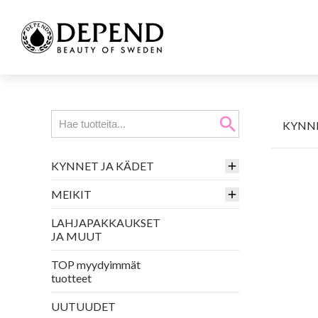
search
KYNNE
KYNNET JA KÄDET
MEIKIT
LAHJAPAKKAUKSET
JA MUUT
TOP myydyimmät
tuotteet
UUTUUDET