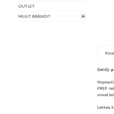
OUTLET
MUUT BRÄNDIT
Kuva
Gel iQ -p
Nopeasti 
PREP -tek
voivat he
Lakkaa, k