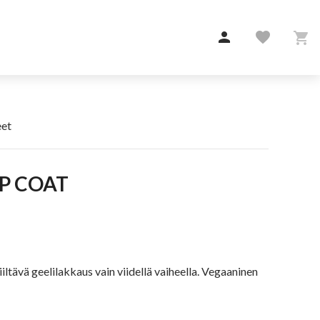

favorite

et
OP COAT
iltävä geelilakkaus vain viidellä vaiheella. Vegaaninen