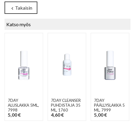
Takaisin
chevron_left
Katso myös
7DAY
7DAY CLEANSER
7DAY
ALUSLAKKA 5ML
,
PUHDISTAJA 35
PÄÄLLYSLAKKA 5
7998
ML
, 1760
ML
, 7999
5,00 €
4,60 €
5,00 €