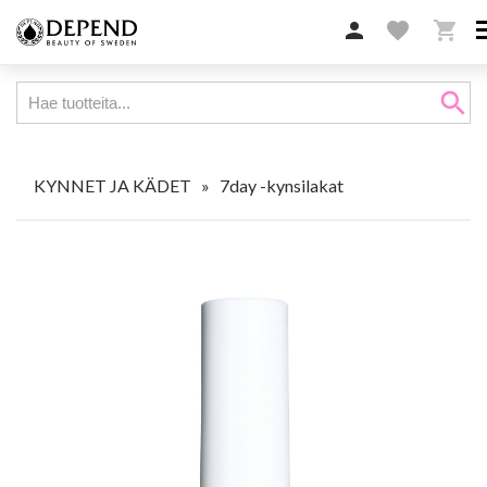

favorite

search
KYNNET JA KÄDET
»
7day -kynsilakat