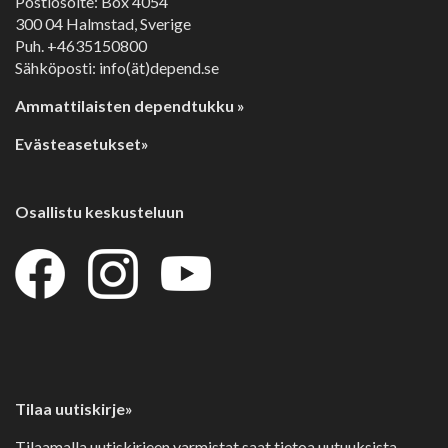
Postiosoite: Box 4054
300 04 Halmstad, Sverige
Puh. +4635150800
Sähköposti: info(ät)depend.se
Ammattilaisten dependtukku »
Evästeasetukset»
Osallistu keskusteluun
Tilaa uutiskirje»
Tilaamalla uutiskirjeen varmistat saat tietoa uutuuksista,