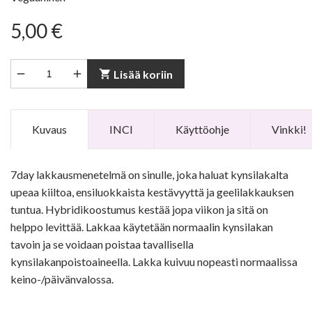
5,00 €


shopping_cart
Lisää koriin
Kuvaus
INCI
Käyttöohje
Vinkki!
7day lakkausmenetelmä on sinulle, joka haluat kynsilakalta
upeaa kiiltoa, ensiluokkaista kestävyyttä ja geelilakkauksen
tuntua. Hybridikoostumus kestää jopa viikon ja sitä on
helppo levittää. Lakkaa käytetään normaalin kynsilakan
tavoin ja se voidaan poistaa tavallisella
kynsilakanpoistoaineella. Lakka kuivuu nopeasti normaalissa
keino-/päivänvalossa.