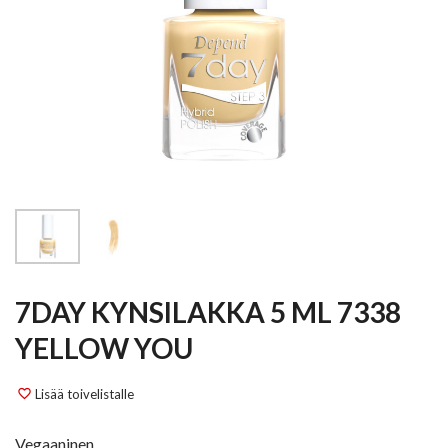
7DAY KYNSILAKKA 5 ML 7338
YELLOW YOU
Lisää toivelistalle
favorite_border
Vegaaninen