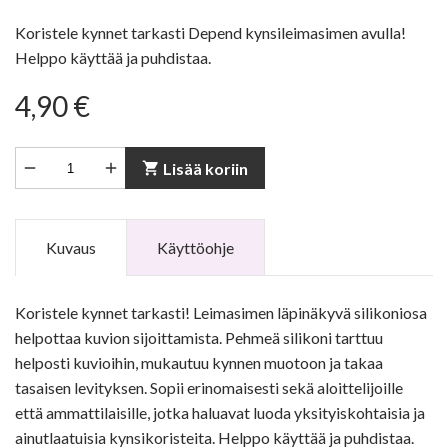
Koristele kynnet tarkasti Depend kynsileimasimen avulla!
Helppo käyttää ja puhdistaa.
4,90 €


shopping_cart
Lisää koriin
Kuvaus
Käyttöohje
Koristele kynnet tarkasti! Leimasimen läpinäkyvä silikoniosa
helpottaa kuvion sijoittamista. Pehmeä silikoni tarttuu
helposti kuvioihin, mukautuu kynnen muotoon ja takaa
tasaisen levityksen. Sopii erinomaisesti sekä aloittelijoille
että ammattilaisille, jotka haluavat luoda yksityiskohtaisia ja
ainutlaatuisia kynsikoristeita. Helppo käyttää ja puhdistaa.