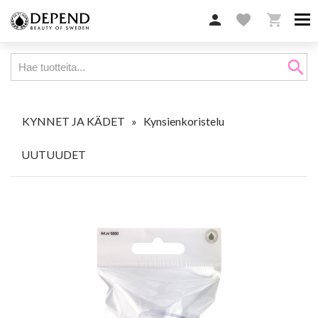

favorite

search
KYNNET JA KÄDET
»
Kynsienkoristelu
UUTUUDET