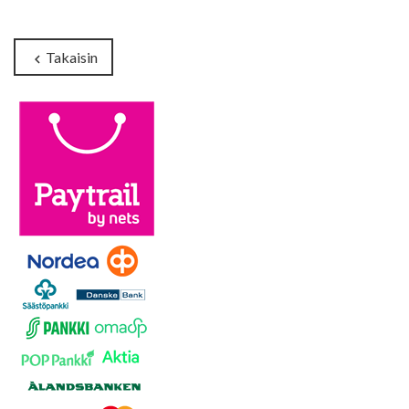
Takaisin
chevron_left