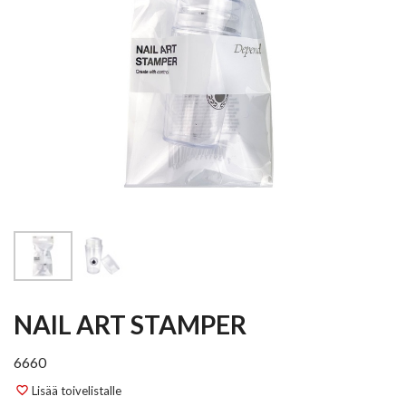
NAIL ART STAMPER
6660
Lisää toivelistalle
favorite_border