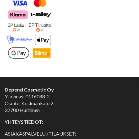
Depend Cosmetic Oy
Y-tunnus: 0116088-2
Osoite: Koskuankatu 2
32700 Huittinen
YHTEYSTIEDOT:
ASIAKASPALVELU /TILAUKSET: