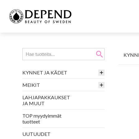
search
KYNNE
KYNNET JA KÄDET
MEIKIT
LAHJAPAKKAUKSET
JA MUUT
TOP myydyimmät
tuotteet
UUTUUDET