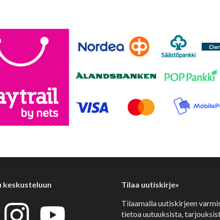
u keskusteluun
Tilaa uutiskirje»
Tilaamalla uutiskirjeen varmi
tietoa uutuuksista, tarjouksist