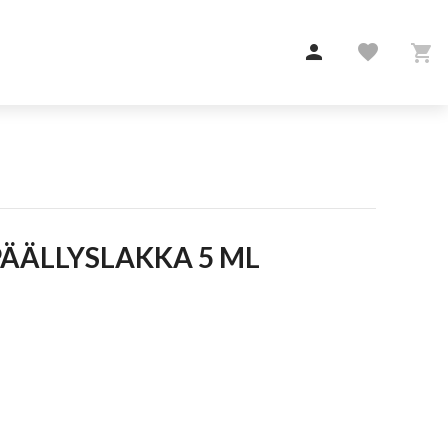

favorite

PÄÄLLYSLAKKA 5 ML