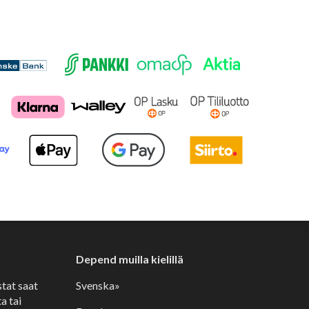
Depend muilla kielillä
stat saat
Svenska»
a tai