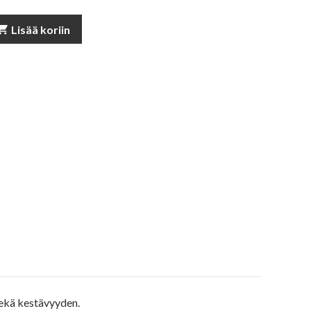
pping_cart
Lisää koriin
sekä kestävyyden.