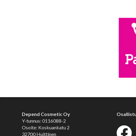
Depend Cosmetic Oy
Osallist
Y-tunnus: 0116088-2
Osoite: Koskuankatu 2
32700 Huittinen