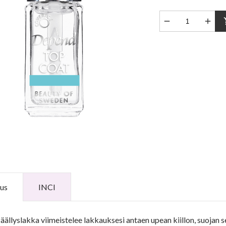


sho
us
INCI
ällyslakka viimeistelee lakkauksesi antaen upean kiillon, suojan 