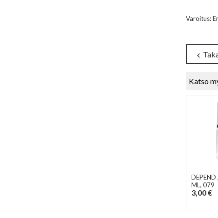
Varoitus: E
Taka
chevron_left
Katso m
DEPEND 
ML
, 079
3,00 €