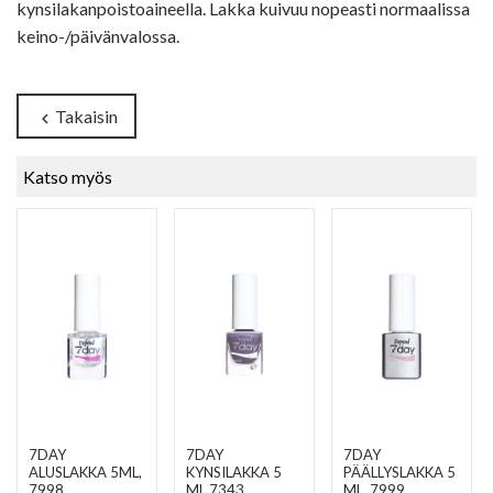
kynsilakanpoistoaineella. Lakka kuivuu nopeasti normaalissa
keino-/päivänvalossa.
Takaisin
chevron_left
Katso myös
7DAY
7DAY
7DAY
ALUSLAKKA 5ML
,
KYNSILAKKA 5
PÄÄLLYSLAKKA 5
7998
ML 7343
ML
, 7999