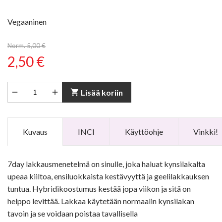
Vegaaninen
Norm. 5,00 €
2,50 €


shopping_cart
Lisää koriin
Kuvaus
INCI
Käyttöohje
Vinkki!
7day lakkausmenetelmä on sinulle, joka haluat kynsilakalta
upeaa kiiltoa, ensiluokkaista kestävyyttä ja geelilakkauksen
tuntua. Hybridikoostumus kestää jopa viikon ja sitä on
helppo levittää. Lakkaa käytetään normaalin kynsilakan
tavoin ja se voidaan poistaa tavallisella