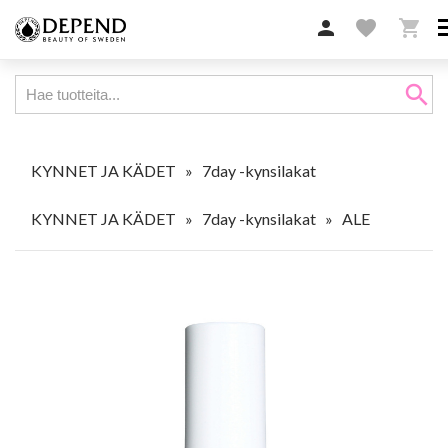

favorite

search
KYNNET JA KÄDET
»
7day -kynsilakat
KYNNET JA KÄDET
»
7day -kynsilakat
»
ALE