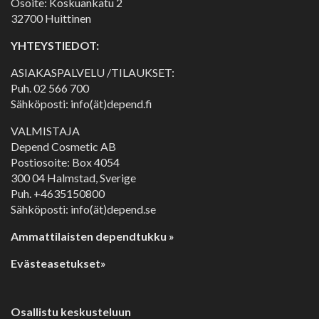
Osoite: Koskuankatu 2
32700 Huittinen
YHTEYSTIEDOT:
ASIAKASPALVELU /TILAUKSET:
Puh.
02 566 700
Sähköposti: info(ät)depend.fi
VALMISTAJA
Depend Cosmetic AB
Postiosoite: Box 4054
300 04 Halmstad, Sverige
Puh. +4635150800
Sähköposti: info(ät)depend.se
Ammattilaisten dependtukku »
Evästeasetukset»
Osallistu keskusteluun