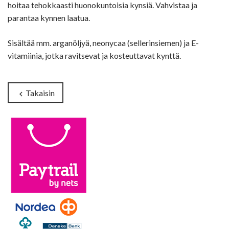
hoitaa tehokkaasti huonokuntoisia kynsiä. Vahvistaa ja
parantaa kynnen laatua.
Sisältää mm. arganöljyä, neonycaa (sellerinsiemen) ja E-
vitamiinia, jotka ravitsevat ja kosteuttavat kynttä.
Takaisin
chevron_left