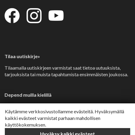
Tilaa uutiskirje»
Tilaamalla uutiskirjeen varmistat saat tietoa uutuuksista,
tarjouksista tai muista tapahtumista ensimmäisten joukossa.
Depend muilla kielillä
Svenska»
Käytämme verkkosivustollamme evästeitä. Hyväksymällä
Dansk»
kaikki evästeet varmistat parhaan mahdollisen
käyttökokemuksen.
Norsk»
Hyväksy kaikki evästeet