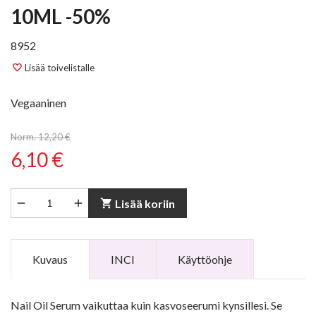
10ML -50%
8952
Lisää toivelistalle
favorite_border
Vegaaninen
Norm. 12,20 €
6,10 €


shopping_cart
Lisää koriin
Kuvaus
INCI
Käyttöohje
Nail Oil Serum vaikuttaa kuin kasvoseerumi kynsillesi. Se