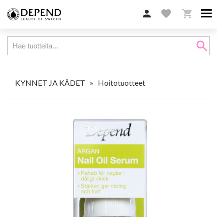

favorite

search
KYNNET JA KÄDET
»
Hoitotuotteet