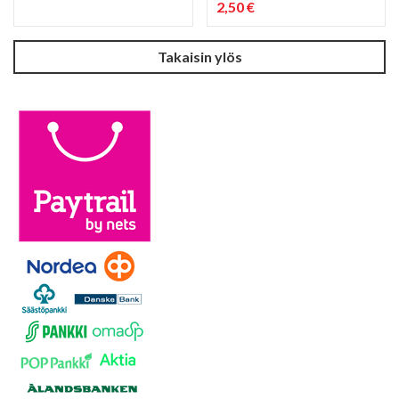
2,50 €
PIKAKATSELU
PIKAKATSELU
visibility
visibility