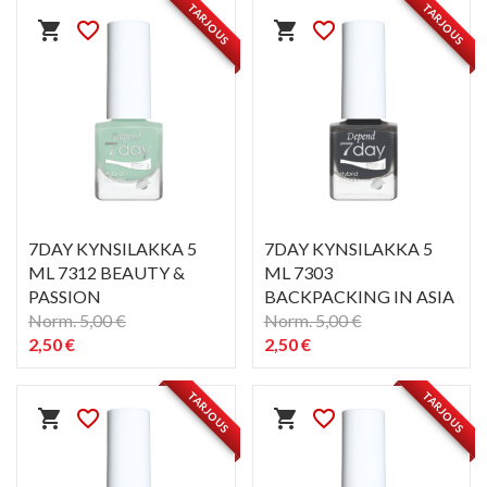
TARJOUS
TARJOUS
shopping_cart
favorite_border
shopping_cart
favorite_border
7DAY KYNSILAKKA 5
7DAY KYNSILAKKA 5
ML 7312 BEAUTY &
ML 7303
PASSION
BACKPACKING IN ASIA
Norm. 5,00 €
Norm. 5,00 €
2,50 €
2,50 €
PIKAKATSELU
PIKAKATSELU
visibility
visibility
TARJOUS
TARJOUS
shopping_cart
favorite_border
shopping_cart
favorite_border