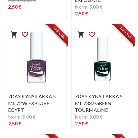
2,50 €
Norm. 5,00 €
2,50 €
PIKAKATSELU
PIKAKATSELU
visibility
visibility
TARJOUS
TARJOUS
shopping_cart
favorite_border
shopping_cart
favorite_border
7DAY KYNSILAKKA 5
7DAY KYNSILAKKA 5
ML 7298 EXPLORE
ML 7332 GREEN
EGYPT
TOURMALINE
Norm. 5,00 €
Norm. 5,00 €
2,50 €
2,50 €
PIKAKATSELU
PIKAKATSELU
visibility
visibility