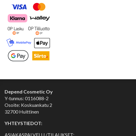
Depend Cosmetic Oy
Y-tunnus: 0116088-2
Osoite: Koskuankatu 2
32700 Huittinen
YHTEYSTIEDOT:
ASIAKASPALVELU /TILAUKSET: