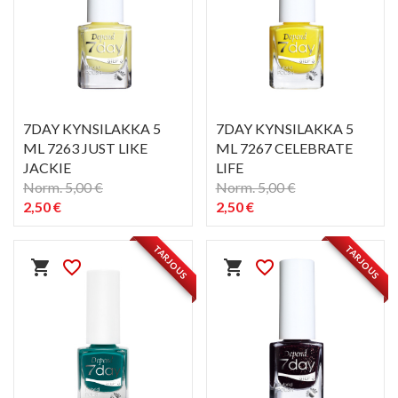
7DAY KYNSILAKKA 5
7DAY KYNSILAKKA 5
ML 7263 JUST LIKE
ML 7267 CELEBRATE
JACKIE
LIFE
Norm. 5,00 €
Norm. 5,00 €
2,50 €
2,50 €
PIKAKATSELU
PIKAKATSELU
visibility
visibility
TARJOUS
TARJOUS
shopping_cart
favorite_border
shopping_cart
favorite_border