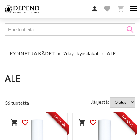

favorite

search
KYNNET JA KÄDET
»
7day -kynsilakat
»
ALE
ALE
Järjestä:
36 tuotetta
TARJOUS
TARJOUS
shopping_cart
favorite_border
shopping_cart
favorite_border