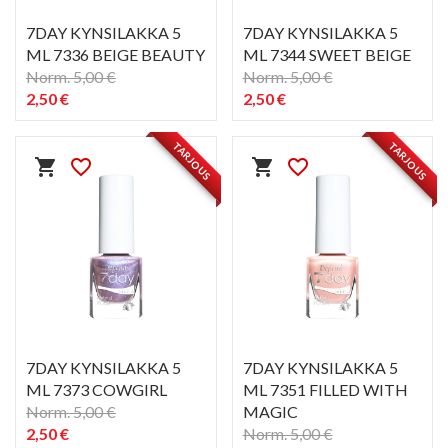
7DAY KYNSILAKKA 5
7DAY KYNSILAKKA 5
ML 7336 BEIGE BEAUTY
ML 7344 SWEET BEIGE
Norm. 5,00 €
Norm. 5,00 €
2,50 €
2,50 €
PIKAKATSELU
PIKAKATSELU
visibility
visibility
TARJOUS
TARJOUS
shopping_cart
favorite_border
shopping_cart
favorite_border
7DAY KYNSILAKKA 5
7DAY KYNSILAKKA 5
ML 7373 COWGIRL
ML 7351 FILLED WITH
Norm. 5,00 €
MAGIC
2,50 €
Norm. 5,00 €