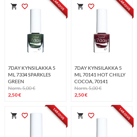
TARJOUS
TARJOUS
shopping_cart
favorite_border
shopping_cart
favorite_border
7DAY KYNSILAKKA 5
7DAY KYNSILAKKA 5
ML 7334 SPARKLES
ML 70141 HOT CHILLY
GREEN
COCOA
, 70141
Norm. 5,00 €
Norm. 5,00 €
2,50 €
2,50 €
PIKAKATSELU
PIKAKATSELU
visibility
visibility
TARJOUS
TARJOUS
shopping_cart
favorite_border
shopping_cart
favorite_border