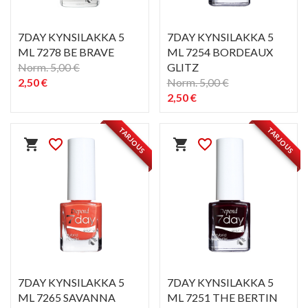
7DAY KYNSILAKKA 5
7DAY KYNSILAKKA 5
ML 7278 BE BRAVE
ML 7254 BORDEAUX
Norm. 5,00 €
GLITZ
2,50 €
Norm. 5,00 €
2,50 €
PIKAKATSELU
PIKAKATSELU
visibility
visibility
TARJOUS
TARJOUS
shopping_cart
favorite_border
shopping_cart
favorite_border
7DAY KYNSILAKKA 5
7DAY KYNSILAKKA 5
ML 7265 SAVANNA
ML 7251 THE BERTIN