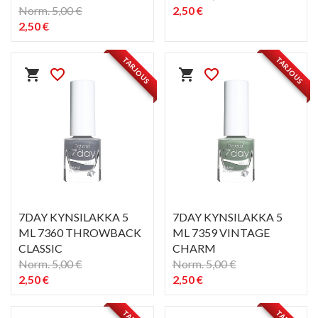
Norm. 5,00 €
2,50 €
2,50 €
PIKAKATSELU
PIKAKATSELU
visibility
visibility
TARJOUS
TARJOUS
shopping_cart
favorite_border
shopping_cart
favorite_border
7DAY KYNSILAKKA 5
7DAY KYNSILAKKA 5
ML 7360 THROWBACK
ML 7359 VINTAGE
CLASSIC
CHARM
Norm. 5,00 €
Norm. 5,00 €
2,50 €
2,50 €
PIKAKATSELU
PIKAKATSELU
visibility
visibility