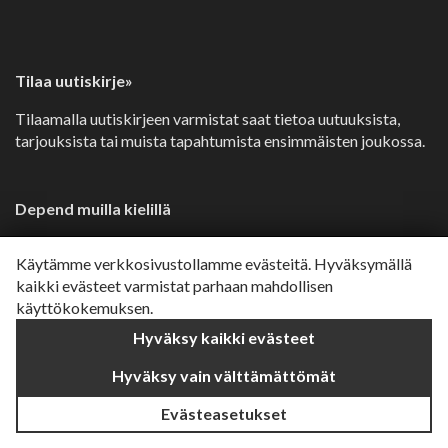
Tilaa uutiskirje»
Tilaamalla uutiskirjeen varmistat saat tietoa uutuuksista,
tarjouksista tai muista tapahtumista ensimmäisten joukossa.
Depend muilla kielillä
Svenska»
Käytämme verkkosivustollamme evästeitä. Hyväksymällä
Dansk»
kaikki evästeet varmistat parhaan mahdollisen
käyttökokemuksen.
Norsk»
Hyväksy kaikki evästeet
English»
Hyväksy vain välttämättömät
Evästeasetukset