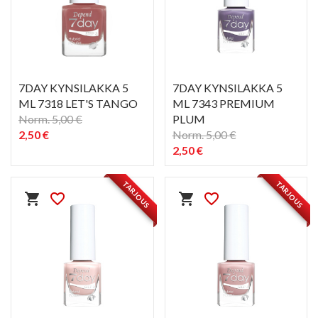
7DAY KYNSILAKKA 5
7DAY KYNSILAKKA 5
ML 7318 LET'S TANGO
ML 7343 PREMIUM
Norm. 5,00 €
PLUM
2,50 €
Norm. 5,00 €
2,50 €
PIKAKATSELU
PIKAKATSELU
visibility
visibility
TARJOUS
TARJOUS
shopping_cart
favorite_border
shopping_cart
favorite_border