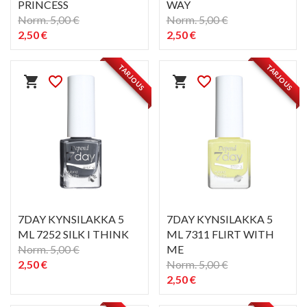
PRINCESS
WAY
Norm. 5,00 €
Norm. 5,00 €
2,50 €
2,50 €
PIKAKATSELU
PIKAKATSELU
visibility
visibility
TARJOUS
TARJOUS
shopping_cart
favorite_border
shopping_cart
favorite_border
7DAY KYNSILAKKA 5
7DAY KYNSILAKKA 5
ML 7252 SILK I THINK
ML 7311 FLIRT WITH
Norm. 5,00 €
ME
2,50 €
Norm. 5,00 €
2,50 €
PIKAKATSELU
PIKAKATSELU
visibility
visibility