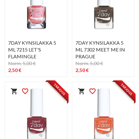
7DAY KYNSILAKKA 5
7DAY KYNSILAKKA 5
ML 7215 LET'S
ML 7302 MEET ME IN
FLAMINGLE
PRAGUE
Norm. 5,00 €
Norm. 5,00 €
2,50 €
2,50 €
PIKAKATSELU
PIKAKATSELU
visibility
visibility
TARJOUS
TARJOUS
shopping_cart
favorite_border
shopping_cart
favorite_border