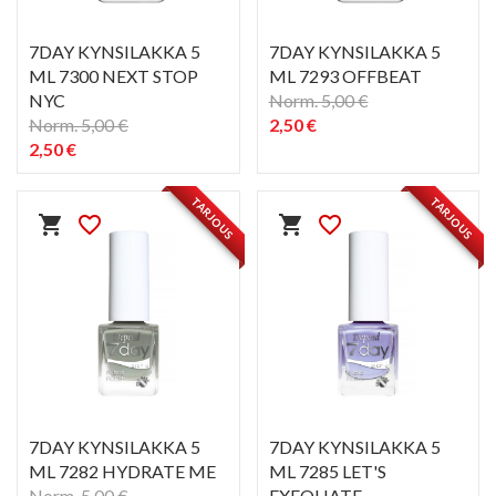
7DAY KYNSILAKKA 5
7DAY KYNSILAKKA 5
ML 7300 NEXT STOP
ML 7293 OFFBEAT
NYC
Norm. 5,00 €
Norm. 5,00 €
2,50 €
2,50 €
PIKAKATSELU
PIKAKATSELU
visibility
visibility
TARJOUS
TARJOUS
shopping_cart
favorite_border
shopping_cart
favorite_border
7DAY KYNSILAKKA 5
7DAY KYNSILAKKA 5
ML 7282 HYDRATE ME
ML 7285 LET'S
Norm. 5,00 €
EXFOLIATE