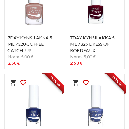
7DAY KYNSILAKKA 5
7DAY KYNSILAKKA 5
ML 7320 COFFEE
ML 7329 DRESS OF
CATCH-UP
BORDEAUX
Norm. 5,00 €
Norm. 5,00 €
2,50 €
2,50 €
PIKAKATSELU
PIKAKATSELU
visibility
visibility
TARJOUS
TARJOUS
shopping_cart
favorite_border
shopping_cart
favorite_border