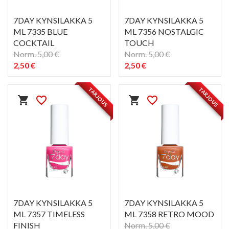
7DAY KYNSILAKKA 5
7DAY KYNSILAKKA 5
ML 7335 BLUE
ML 7356 NOSTALGIC
COCKTAIL
TOUCH
Norm. 5,00 €
Norm. 5,00 €
2,50 €
2,50 €
PIKAKATSELU
PIKAKATSELU
visibility
visibility
TARJOUS
TARJOUS
shopping_cart
favorite_border
shopping_cart
favorite_border
7DAY KYNSILAKKA 5
7DAY KYNSILAKKA 5
ML 7357 TIMELESS
ML 7358 RETRO MOOD
FINISH
Norm. 5,00 €