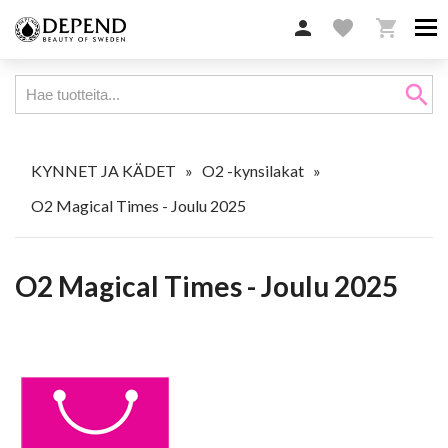

favorite

search
KYNNET JA KÄDET
»
O2 -kynsilakat
»
O2 Magical Times - Joulu 2025
O2 Magical Times - Joulu 2025