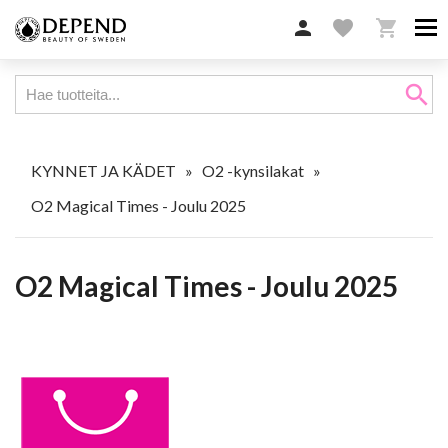

favorite

search
KYNNET JA KÄDET
»
O2 -kynsilakat
»
O2 Magical Times - Joulu 2025
O2 Magical Times - Joulu 2025