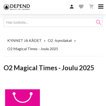

favorite

search
KYNNET JA KÄDET
»
O2 -kynsilakat
»
O2 Magical Times - Joulu 2025
O2 Magical Times - Joulu 2025